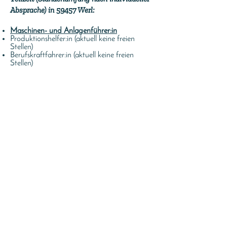
Absprache) in 59457 Werl:
Maschinen- und Anlagenführer:in
Produktionshelfer:in (aktuell keine freien
Stellen)
Berufskraftfahrer:in
(aktuell keine freien
Stellen)
Initiativbewerbungen:
Keine passende Stelle dabei? Wir freuen uns
jederzeit über Initiativbewerbungen!
Senden Sie dazu
Ihre
Bewerbungsunterlagen per E-Mail an
Hannah Wilke (
hw@agrarhandel-wilke.de
).
Vorstellungskosten:
Vorstellungskosten (z.B. Fahrt- und
Reisekosten) werden nicht erstattet.