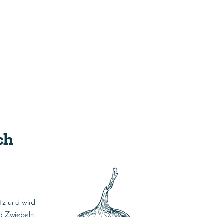
ch
itz und wird
nd Zwiebeln